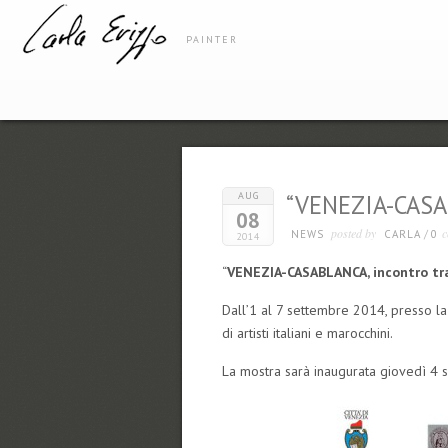
PAINTER
AUG
“VENEZIA-CASAB
08
posted by
c
NEWS
CARLA
/
0
2014
“
VENEZIA-CASABLANCA, incontro tra
Dall’1 al 7 settembre 2014, presso la 
di artisti italiani e marocchini.
La mostra sarà inaugurata giovedì 4 