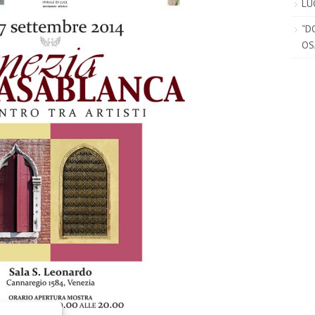
LU
“D
OSA