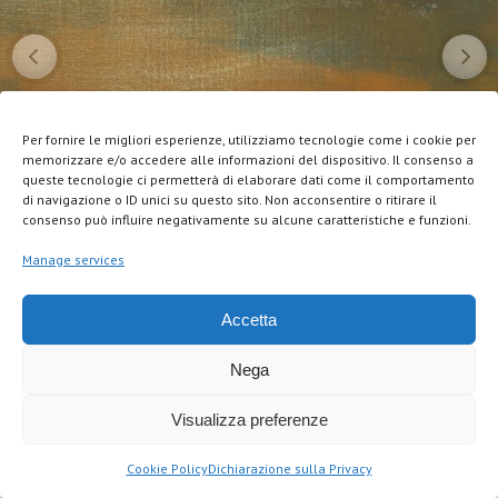
Per fornire le migliori esperienze, utilizziamo tecnologie come i cookie per
memorizzare e/o accedere alle informazioni del dispositivo. Il consenso a
queste tecnologie ci permetterà di elaborare dati come il comportamento
di navigazione o ID unici su questo sito. Non acconsentire o ritirare il
consenso può influire negativamente su alcune caratteristiche e funzioni.
Manage services
Accetta
Nega
Visualizza preferenze
Cookie Policy
Dichiarazione sulla Privacy
LE MIE VENEZIE
1/10
SHARE