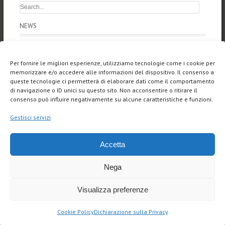
NEWS
ARTNIGHT 2025
Per fornire le migliori esperienze, utilizziamo tecnologie come i cookie per
Silenzi, articolo di Francesca Brandes
memorizzare e/o accedere alle informazioni del dispositivo. Il consenso a
queste tecnologie ci permetterà di elaborare dati come il comportamento
SILENZI, personal exhibition
di navigazione o ID unici su questo sito. Non acconsentire o ritirare il
consenso può influire negativamente su alcune caratteristiche e funzioni.
LUCE VENEZIANA a Parigi
Gestisci servizi
“DOVE LA GHIANDAIA MARINA NON OSA VOLARE”, serata
artistica
Accetta
Nega
Visualizza preferenze
Cookie Policy
Dichiarazione sulla Privacy