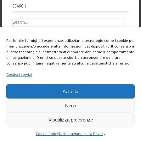
SEARCH
NEWS
Per fornire le migliori esperienze, utilizziamo tecnologie come i cookie per
memorizzare e/o accedere alle informazioni del dispositivo. Il consenso a
ARTNIGHT 2025
queste tecnologie ci permetterà di elaborare dati come il comportamento
di navigazione o ID unici su questo sito. Non acconsentire o ritirare il
Silenzi, articolo di Francesca Brandes
consenso può influire negativamente su alcune caratteristiche e funzioni.
SILENZI, personal exhibition
Gestisci servizi
LUCE VENEZIANA a Parigi
Accetta
“DOVE LA GHIANDAIA MARINA NON OSA VOLARE”, serata
artistica
Nega
Visualizza preferenze
Cookie Policy
Dichiarazione sulla Privacy