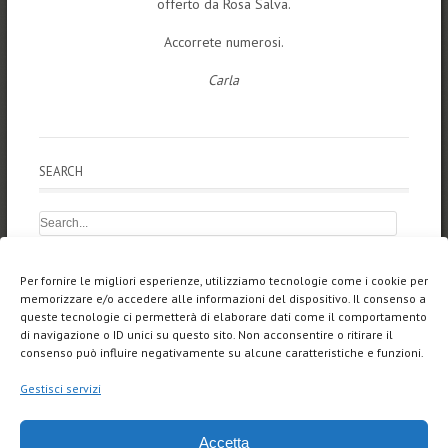
offerto da Rosa Salva.
Accorrete numerosi.
Carla
SEARCH
NEWS
Per fornire le migliori esperienze, utilizziamo tecnologie come i cookie per
memorizzare e/o accedere alle informazioni del dispositivo. Il consenso a
ARTNIGHT 2025
queste tecnologie ci permetterà di elaborare dati come il comportamento
di navigazione o ID unici su questo sito. Non acconsentire o ritirare il
Silenzi, articolo di Francesca Brandes
consenso può influire negativamente su alcune caratteristiche e funzioni.
SILENZI, personal exhibition
Gestisci servizi
LUCE VENEZIANA a Parigi
Accetta